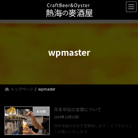
コ
ナ
ン
ビ
テ
ゲ
ン
ー
ツ
シ
へ
ョ
ス
ン
キ
に
wpmaster
ッ
移
プ
動
トップページ
wpmaster
年末年始の営業について
未分類
2024年12月15日
年末年始は休まず営業致します！ どうぞよろし
くお願いいたします。